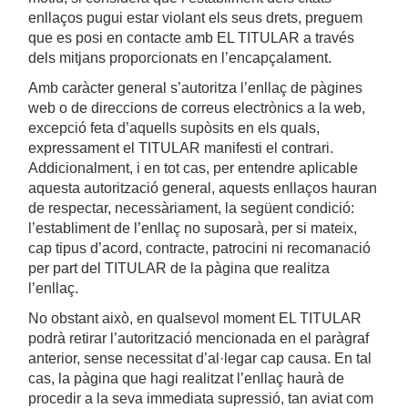
enllaços pugui estar violant els seus drets, preguem
que es posi en contacte amb EL TITULAR a través
dels mitjans proporcionats en l’encapçalament.
Amb caràcter general s’autoritza l’enllaç de pàgines
web o de direccions de correus electrònics a la web,
excepció feta d’aquells supòsits en els quals,
expressament el TITULAR manifesti el contrari.
Addicionalment, i en tot cas, per entendre aplicable
aquesta autorització general, aquests enllaços hauran
de respectar, necessàriament, la següent condició:
l’establiment de l’enllaç no suposarà, per si mateix,
cap tipus d’acord, contracte, patrocini ni recomanació
per part del TITULAR de la pàgina que realitza
l’enllaç.
No obstant això, en qualsevol moment EL TITULAR
podrà retirar l’autorització mencionada en el paràgraf
anterior, sense necessitat d’al·legar cap causa. En tal
cas, la pàgina que hagi realitzat l’enllaç haurà de
procedir a la seva immediata supressió, tan aviat com