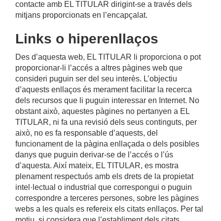
contacte amb EL TITULAR dirigint-se a través dels
mitjans proporcionats en l’encapçalat.
Links o hiperenllaços
Des d’aquesta web, EL TITULAR li proporciona o pot
proporcionar-li l’accés a altres pàgines web que
consideri puguin ser del seu interès. L’objectiu
d’aquests enllaços és merament facilitar la recerca
dels recursos que li puguin interessar en Internet. No
obstant això, aquestes pàgines no pertanyen a EL
TITULAR, ni fa una revisió dels seus continguts, per
això, no es fa responsable d’aquests, del
funcionament de la pàgina enllaçada o dels posibles
danys que puguin derivar-se de l’accés o l’ús
d’aquesta. Així mateix, EL TITULAR, es mostra
plenament respectuós amb els drets de la propietat
intel·lectual o industrial que correspongui o puguin
correspondre a terceres persones, sobre les pàgines
webs a les quals es refereix els citats enllaços. Per tal
motiu, si considera que l’establiment dels citats