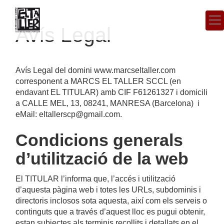
Avís Legal
Avís Legal del domini
www.marcseltaller.com
corresponent a
MARCS EL TALLER SCCL
(en
endavant EL TITULAR) amb CIF
F61261327
i domicili
a
CALLE MEL, 13
,
08241
,
MANRESA
(
Barcelona
) i
eMail:
eltallerscp@gmail.com
.
Condicions generals
d’utilització de la web
El TITULAR l’informa que, l’accés i utilització
d’aquesta pàgina web i totes les URLs, subdominis i
directoris inclosos sota aquesta, així com els serveis o
continguts que a través d’aquest lloc es pugui obtenir,
estan subjectes als terminis recollits i detallats en el