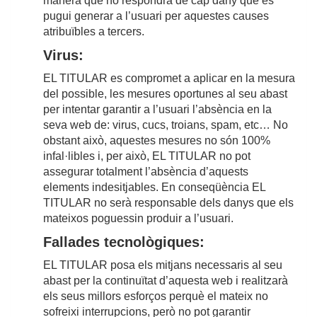
manera que no respondrà de cap dany que es
pugui generar a l’usuari per aquestes causes
atribuïbles a tercers.
Virus:
EL TITULAR es compromet a aplicar en la mesura
del possible, les mesures oportunes al seu abast
per intentar garantir a l’usuari l’absència en la
seva web de: virus, cucs, troians, spam, etc… No
obstant això, aquestes mesures no són 100%
infal·libles i, per això, EL TITULAR no pot
assegurar totalment l’absència d’aquests
elements indesitjables. En conseqüència EL
TITULAR no serà responsable dels danys que els
mateixos poguessin produir a l’usuari.
Fallades tecnològiques:
EL TITULAR posa els mitjans necessaris al seu
abast per la continuïtat d’aquesta web i realitzarà
els seus millors esforços perquè el mateix no
sofreixi interrupcions, però no pot garantir