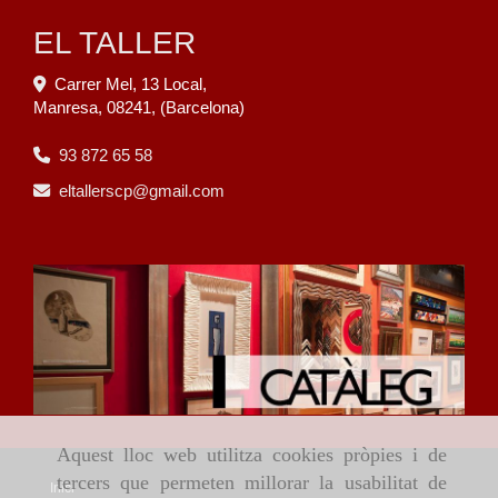
EL TALLER
Carrer Mel, 13 Local,
Manresa
,
08241
,
(Barcelona)
93 872 65 58
eltallerscp
gmail.com
Aquest lloc web utilitza cookies pròpies i de
tercers que permeten millorar la usabilitat de
Inici