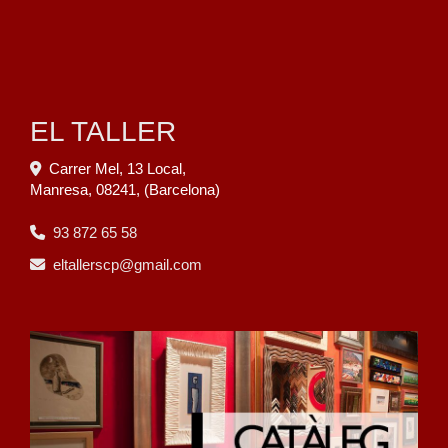
EL TALLER
Carrer Mel, 13 Local,
Manresa
,
08241
,
(Barcelona)
93 872 65 58
eltallerscp
gmail.com